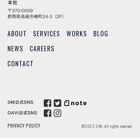
本社
〒370-0059
群馬県高崎市椿町24-3（2F）
ABOUT
SERVICES
WORKS
BLOG
NEWS
CAREERS
CONTACT
346公式SNS
DAVI公式SNS
PRIVACY POLICY
©2023 346. All rights reserved.