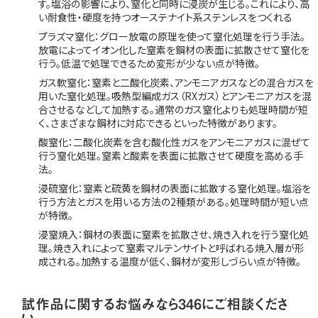
す。塩浴の影響により、窒化と同時に浸炭が生じる。これにより、高
い耐食性・硬度を持つオーステナイト系ステンレスをつくれる
プラズマ窒化：グロー放電の原理を使って窒化処理を行う手法。
放電によってイオン化した窒素を鋼材の表面に拡散させて窒化を
行う。低温で処理できるため変形が少ない点が特徴。
ガス軟窒化：窒素と二酸化炭素、アンモニアガスなどの混合ガスを
用いた窒化処理。吸熱型編成ガス（RXガス）とアンモニアガスを混
合させるなどして加熱する。通常のガス窒化よりも処理時間が短
く、さまざまな鋼材に対応できるといった特徴があります。
酸窒化：二酸化炭素を含む酸化性ガスをアンモニアガスに混ぜて
行う窒化処理。窒素と酸素を表面に拡散させて硬度を高める手
法。
浸硫窒化：窒素と硫黄を鋼材の表面に拡散する窒化処理。塩浴を
行う方法とガスを用いる方法の2種類がある。処理時間が短い点
が特徴。
浸窒焼入：鋼材の表面に窒素を拡散させ、焼き入れを行う窒化処
理。焼き入れによって窒素マルテンサイトと呼ばれる焼入層が形
成される。加熱する温度が低く、鋼材が変形しづらい点が特徴。
試作品に関するお悩みなら346にご相談くださ