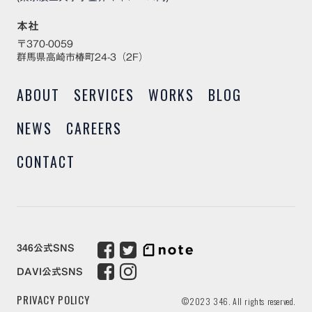
本社
〒370-0059
群馬県高崎市椿町24-3（2F）
ABOUT
SERVICES
WORKS
BLOG
NEWS
CAREERS
CONTACT
346公式SNS
DAVI公式SNS
PRIVACY POLICY
©2023 346. All rights reserved.