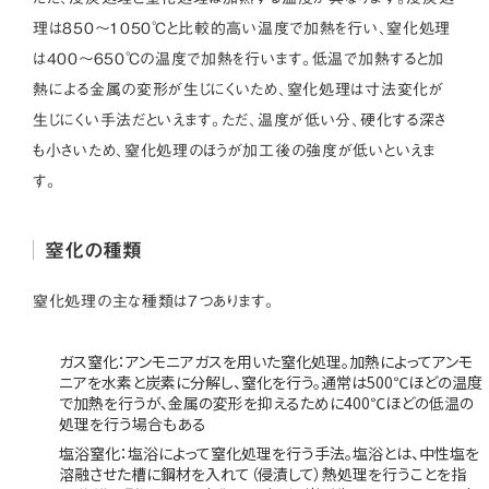
理は850～1050℃と比較的高い温度で加熱を行い、窒化処理
は400～650℃の温度で加熱を行います。低温で加熱すると加
熱による金属の変形が生じにくいため、窒化処理は寸法変化が
生じにくい手法だといえます。ただ、温度が低い分、硬化する深さ
も小さいため、窒化処理のほうが加工後の強度が低いといえま
す。
窒化の種類
窒化処理の主な種類は7つあります。
ガス窒化：アンモニアガスを用いた窒化処理。加熱によってアンモ
ニアを水素と炭素に分解し、窒化を行う。通常は500℃ほどの温度
で加熱を行うが、金属の変形を抑えるために400℃ほどの低温の
処理を行う場合もある
塩浴窒化：塩浴によって窒化処理を行う手法。塩浴とは、中性塩を
溶融させた槽に鋼材を入れて（侵漬して）熱処理を行うことを指