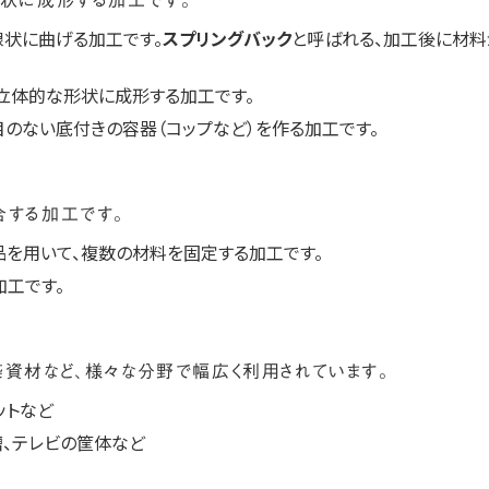
形状に成形する加工です。
状に曲げる加工です。
スプリングバック
と呼ばれる、加工後に材
立体的な形状に成形する加工です。
のない底付きの容器（コップなど）を作る加工です。
合する加工です。
品を用いて、複数の材料を固定する加工です。
工です。
築資材など、様々な分野で幅広く利用されています。
ットなど
、テレビの筐体など