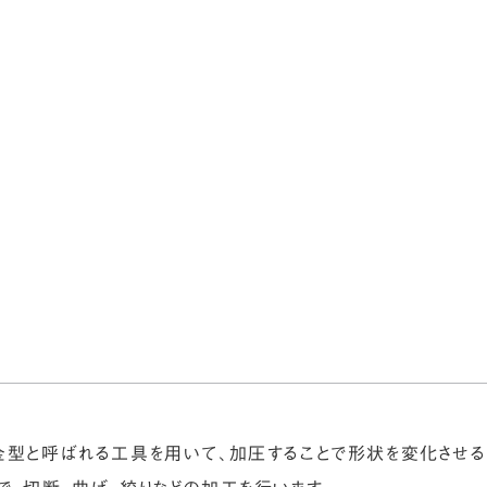
サービス
事例・実績
会社情報
採用
金型
と呼ばれる工具を用いて、
加圧
することで形状を変化させ