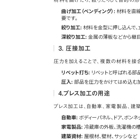
材料を曲げたり、絞ったりして目的の
曲げ加工（ベンディング）:
材料を直線
要です。
絞り加工:
材料を金型に押し込んで、
深絞り加工:
金属の薄板などから継目
3. 圧接加工
圧力を加えることで、複数の材料を接
リベット打ち:
リベットと呼ばれる部
圧入:
部品を圧力をかけてはめ込む加
4.プレス加工の用途
プレス加工は、自動車、家電製品、建
自動車:
ボディーパネル、ドア、ボンネ
家電製品:
冷蔵庫の外板、洗濯機の槽
建築資材:
屋根材、壁材、サッシなど