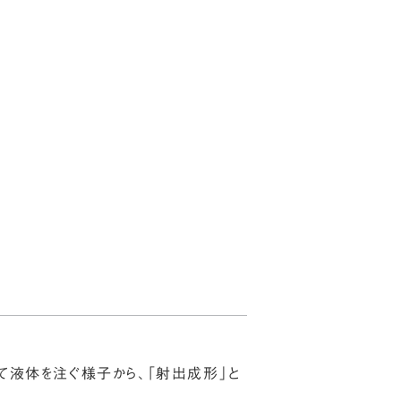
JP
EN
お知らせ
ブログ
お問い合わせ
て液体を注ぐ様子から、「射出成形」と