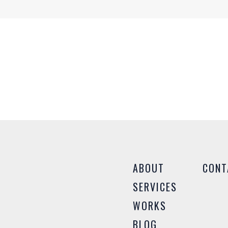
T
さい
様々
ABOUT
CONT
SERVICES
WORKS
BLOG