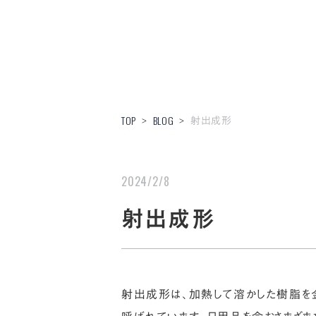
射出成形
TOP
BLOG
>
>
2024/2/8
射出成形
射出成形は、加熱して溶かした樹脂を