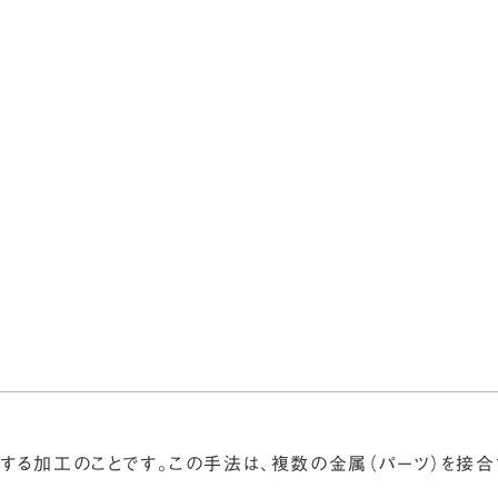
サービス
事例・実績
会社情報
採用
する加工のことです。この手法は、複数の金属（パーツ）を接合