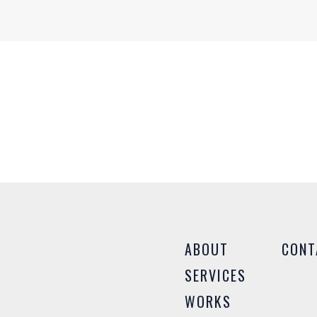
T
さい
様々
ABOUT
CONT
SERVICES
WORKS