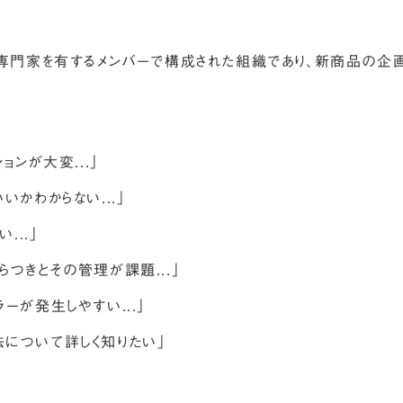
な専門家を有するメンバーで構成された組織であり、新商品の企
ョンが大変...」
かわからない...」
...」
つきとその管理が課題...」
ーが発生しやすい...」
について詳しく知りたい」