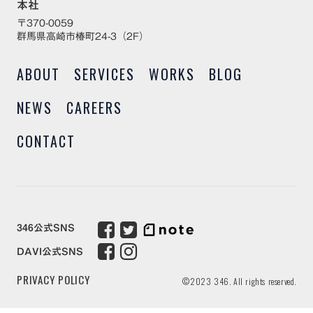
本社
〒370-0059
群馬県高崎市椿町24-3（2F）
ABOUT
SERVICES
WORKS
BLOG
NEWS
CAREERS
CONTACT
346公式SNS
DAVI公式SNS
PRIVACY POLICY
©2023 346. All rights reserved.