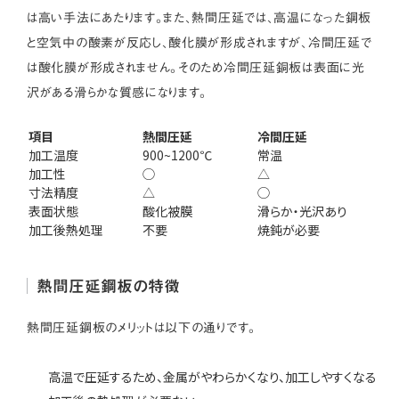
は高い手法にあたります。また、熱間圧延では、高温になった鋼板
と空気中の酸素が反応し、酸化膜が形成されますが、冷間圧延で
は酸化膜が形成されません。そのため冷間圧延銅板は表面に光
沢がある滑らかな質感になります。
項目
熱間圧延
冷間圧延
加工温度
900~1200℃
常温
加工性
◯
△
寸法精度
△
◯
表面状態
酸化被膜
滑らか・光沢あり
加工後熱処理
不要
焼鈍が必要
熱間圧延鋼板の特徴
熱間圧延鋼板のメリットは以下の通りです。
高温で圧延するため、金属がやわらかくなり、加工しやすくなる