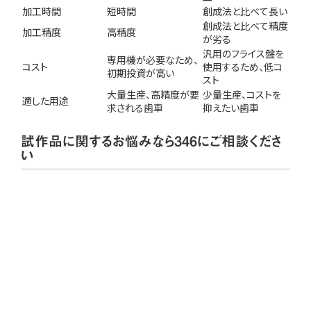
加工時間
短時間
創成法と比べて長い
創成法と比べて精度
加工精度
高精度
が劣る
汎用のフライス盤を
専用機が必要なため、
コスト
使用するため、低コ
初期投資が高い
スト
大量生産、高精度が要
少量生産、コストを
適した用途
求される歯車
抑えたい歯車
試作品に関するお悩みなら346にご相談くださ
い