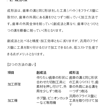
成形法は、歯車の溝と同じ形状をした工具（バイト）をフライス盤に
取付け、歯車の外周にある溝をひとつずつ削っていく加工方法で
す。歯車の外周全体を削っていく創成法と異なり、歯車ひとつひと
つの溝を順番に削っていく形となります。
創成法と比べると精度・加工効率ともに劣りますが、汎用のフライ
ス盤に工具を取り付けるだけで加工できるため、低コストで生産で
きる点がメリットとなります。
【2つの方法の違い】
項目
創成法
成形法
作りたい歯車の形状に
歯車の溝と同じ形状
合わせた切削工具に
の工具（バイト）で、歯
加工原理
素材を押し付けて、外
車の外周にある溝を
周を少しずつ削る
一つずつ削る
汎用のフライス盤に
ホブ盤、ピニオンカッタ
加工機
工具を取り付けて加
ーなど専用機
工