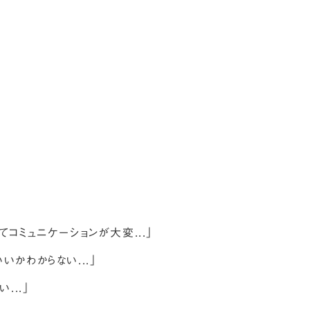
コミュニケーションが大変...」
かわからない...」
...」