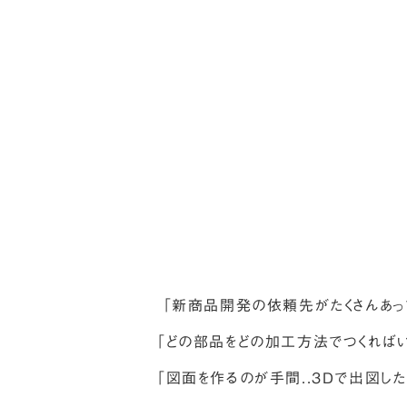
「新商品開発の依頼先がたくさんあって
「どの部品をどの加工方法でつくればいい
「図面を作るのが手間..３Dで出図したい