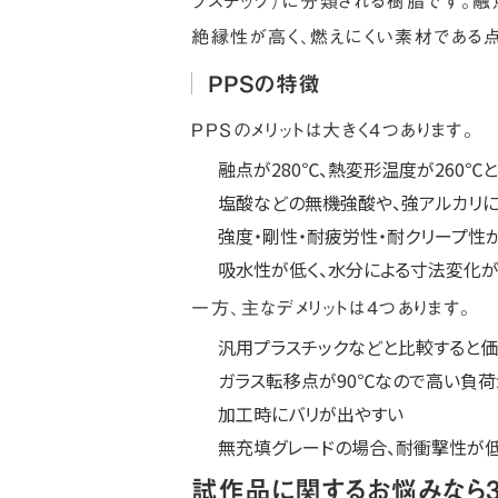
ラスチック）に分類される樹脂です。
絶縁性が高く、燃えにくい素材である点
PPSの特徴
PPSのメリットは大きく4つあります。
融点が280℃、熱変形温度が260℃
塩酸などの無機強酸や、強アルカリ
強度・剛性・耐疲労性・耐クリープ性
吸水性が低く、水分による寸法変化が
一方、主なデメリットは4つあります。
汎用プラスチックなどと比較すると
ガラス転移点が90℃なので高い負
加工時にバリが出やすい
無充填グレードの場合、耐衝撃性が
試作品に関するお悩みなら3