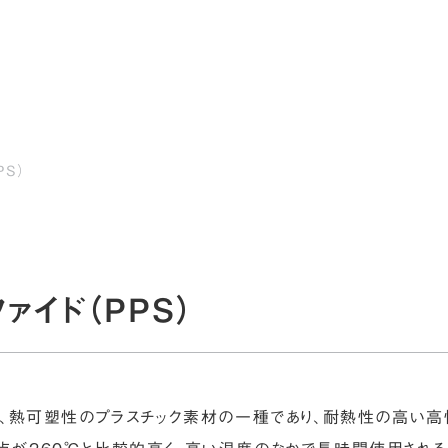
サービス
事例・実績
会社情報
採用
PS）
ァイド（PPS）
とは、熱可塑性のプラスチック素材の一種であり、耐熱性の高い