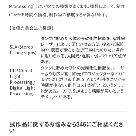
Processing）」という2つの種類があります。種類によって、制作
にかかる時間や価格、制作物の精度などが異なります。
【液槽光重合法の種類】
タンクに貯めた液体の光硬化性樹脂を、紫外線
レーザーによって硬化させる方法。複雑な造形
SLA（Stereo
物や、表面が滑らかな造形物をつくりたい場合
Lithography）
に用いられる。太陽光・湿度に弱いという欠点が
ある。
タンクに貯めた液体の光硬化性樹脂を、レーザ
DLP（Direct
ーよりも広い範囲の光（プロジェクターなど）に
Light
よって硬化させる手法。SLAよりも制作にかかる
Processing /
時間が少ない、制作コストが低い、というメリッ
Digital Light
トがある。一方で、SLAよりも精度が悪いという
Processing）
デメリットがある。
試作品に関するお悩みなら346にご相談くださ
い