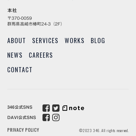
本社
〒370-0059
群馬県高崎市椿町24-3（2F）
ABOUT
SERVICES
WORKS
BLOG
NEWS
CAREERS
CONTACT
346公式SNS
DAVI公式SNS
PRIVACY POLICY
©2023 346. All rights reserved.