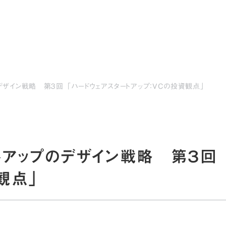
サービス
事例・実績
会社情報
採用
デザイン戦略 第３回 「ハードウェアスタートアップ：VCの投資観点」
トアップのデザイン戦略 第３回 
観点」