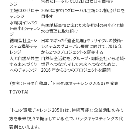
含めたトータルでCO2排出ゼロを目指す
ンジ
工場CO2ゼロチ
2050年までにグローバル工場CO2排出ゼロを
ャレンジ
目指す
水環境インパク
各国地域事情に応じた水使用料の最小化と排
ト最小化チャレン
水の管理に取り組む
ジ
循環型社会・シ
日本で培った「適正処理」やリサイクルの技術・
ステム構築チャ
システムのグローバル展開に向けて、2016 年
レンジ
から２つのプロジェクトを開始する
人と自然が共生
自然保全活動を、グループ・関係会社から地域・
する未来づくり
世界へつなぎ、そして未来へつなぐために、
へのチャレンジ
2016 年から３つのプロジェクトを展開
（参考：
トヨタ自動車、「トヨタ環境チャレンジ2050」を発表｜
TOYOTA
）
「トヨタ環境チャレンジ2050」は、持続可能な企業活動の在り
方を未来視点で提示している点で、バックキャスティングの代
表例といえます。