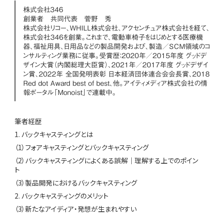
株式会社３４６
創業者 共同代表 菅野 秀
株式会社リコー、WHILL株式会社、アクセンチュア株式会社を経て、
株式会社346を創業。これまで、電動車椅子をはじめとする医療機
器、福祉用具、日用品などの製品開発および、製造／SCM領域のコ
ンサルティング業務に従事。受賞歴：2020年／2015年度 グッドデ
ザイン大賞（内閣総理大臣賞）、2021年／2017年度 グッドデザイ
ン賞、2022年 全国発明表彰 日本経済団体連合会会長賞、2018
Red dot Award best of best、他。
アイティメディア株式会社の情
報ポータル「Monoist」で連載中
。
筆者経歴
1. バックキャスティングとは
（1）フォアキャスティングとバックキャスティング
（2）バックキャスティングによくある誤解｜理解する上でのポイン
ト
（3）製品開発におけるバックキャスティング
2. バックキャスティングのメリット
（3）新たなアイディア・発想が生まれやすい