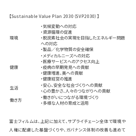
【Sustainable Value Plan 2030（SVP2030）】
・気候変動への対応
・資源循環の促進
環境
・脱炭素社会の実現を目指したエネルギー問題
への対応
・製品／化学物質の安全確保
・メディカルニーズへの対応
・医療サービスへのアクセス向上
健康
・疫病の早期発見への貢献
・健康増進、美への貢献
・健康経営の推進
・安心、安全な社会づくりへの貢献
生活
・心の豊かさ、人々のつながりへの貢献
・働きがいにつながる環境づくり
働き方
・多様な人材の育成と活用
富士フィルムは、上記に加えて、サプライチェーン全体で環境や
人権に配慮した基盤づくりや、ガバナンス体制の改善も進めて