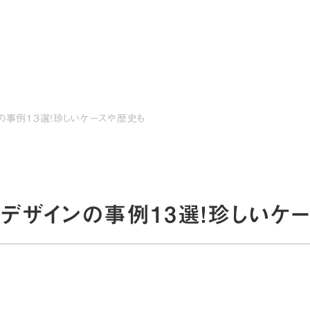
サービス
事例・実績
会社情報
採用
の事例13選！珍しいケースや歴史も
デザインの事例13選！珍しいケ