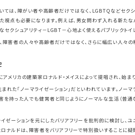
いては、障がい者や高齢者だけではなく、LGBTQなどセク
った視点も必要になります。例えば、男女問わず入れる新たな
なセクシュアリティ－LGBT－心地よく使えるパブリックトイ
は、障害者の人々や高齢者だけではなく、さらに幅広い人々の
史
代にアメリカの建築家ロナルド・メイスによって提唱され、始ま
まれた「ノーマライゼーション」だといわれています。ノーマラ
害を持った人でも健常者と同じようにノーマルな生活（普通
ライゼーションを元にしたバリアフリーを批判的に検討し、ユ
ロナルドは、障害者をバリアフリーで特別扱いすることに疑